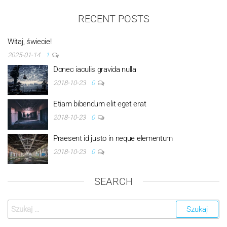
RECENT POSTS
Witaj, świecie!
2025-01-14
1
Donec iaculis gravida nulla
2018-10-23
0
Etiam bibendum elit eget erat
2018-10-23
0
Praesent id justo in neque elementum
2018-10-23
0
SEARCH
Szukaj: