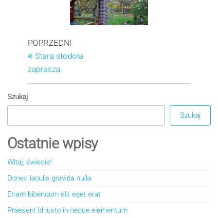
Nawigacja
Poprzedni
POPRZEDNI
wpis
Stara stodoła
wpisu
zaprasza
Szukaj
Szukaj
Ostatnie wpisy
Witaj, świecie!
Donec iaculis gravida nulla
Etiam bibendum elit eget erat
Praesent id justo in neque elementum