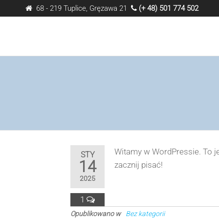
Przejdź
68 - 219 Tuplice, Gręzawa 21
(+ 48) 501 774 502
do
treści
Dom
Pod
Sosnami
Witamy w WordPressie. To jes
STY
14
zacznij pisać!
2025
1
Opublikowano w
Bez kategorii