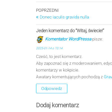
Nawigacja
Poprzedni
POPRZEDNI
wpis
Donec iaculis gravida nulla
wpisu
Jeden komentarz do “Witaj, świecie!”
Komentator WordPressa
pisze:
2025-01-14 o 10:14
Cześć, to jest komentarz.
Aby zapoznać się z moderowaniem, edycj
komentarzy w kokpicie.
Awatary komentujących pochodzą z
Grav
Odpowiedz
Dodaj komentarz