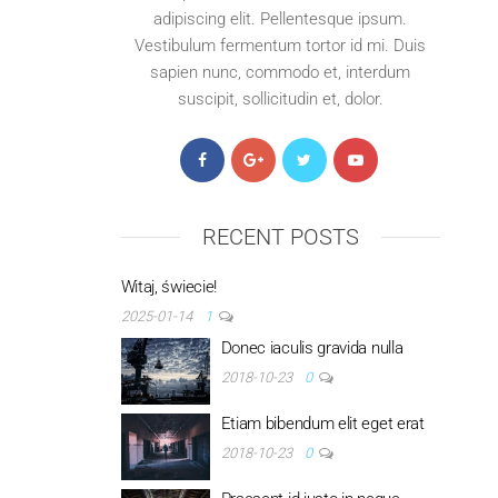
adipiscing elit. Pellentesque ipsum.
Vestibulum fermentum tortor id mi. Duis
sapien nunc, commodo et, interdum
suscipit, sollicitudin et, dolor.
RECENT POSTS
Witaj, świecie!
2025-01-14
1
Donec iaculis gravida nulla
2018-10-23
0
Etiam bibendum elit eget erat
2018-10-23
0