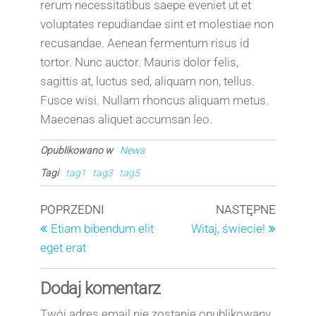
rerum necessitatibus saepe eveniet ut et
voluptates repudiandae sint et molestiae non
recusandae. Aenean fermentum risus id
tortor. Nunc auctor. Mauris dolor felis,
sagittis at, luctus sed, aliquam non, tellus.
Fusce wisi. Nullam rhoncus aliquam metus.
Maecenas aliquet accumsan leo.
Opublikowano w
News
Tagi
tag1
tag3
tag5
Nawigacja
Poprzedni
Następ
POPRZEDNI
NASTĘPNE
wpis
wpis
Etiam bibendum elit
Witaj, świecie!
wpisu
eget erat
Dodaj komentarz
Twój adres email nie zostanie opublikowany.