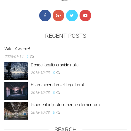
RECENT POSTS
Witaj, świecie!
2025-01-14
1
Donec iaculis gravida nulla
2018-10-23
0
Etiam bibendum elit eget erat
2018-10-23
0
Praesent id justo in neque elementum
2018-10-23
0
SEARCH