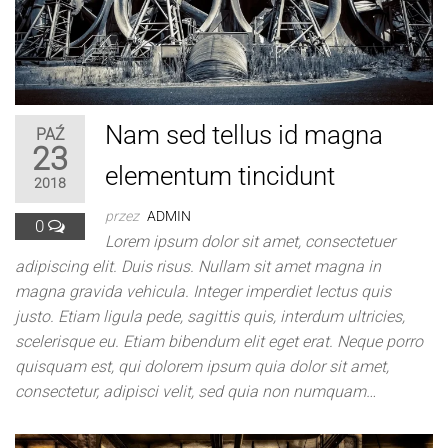
Nam sed tellus id magna
PAŹ
23
elementum tincidunt
2018
przez
ADMIN
0
Lorem ipsum dolor sit amet, consectetuer
adipiscing elit. Duis risus. Nullam sit amet magna in
magna gravida vehicula. Integer imperdiet lectus quis
justo. Etiam ligula pede, sagittis quis, interdum ultricies,
scelerisque eu. Etiam bibendum elit eget erat. Neque porro
quisquam est, qui dolorem ipsum quia dolor sit amet,
consectetur, adipisci velit, sed quia non numquam…