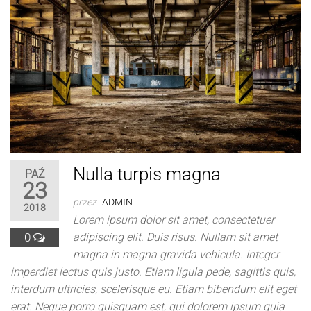
Nulla turpis magna
PAŹ
23
przez
ADMIN
2018
Lorem ipsum dolor sit amet, consectetuer
0
adipiscing elit. Duis risus. Nullam sit amet
magna in magna gravida vehicula. Integer
imperdiet lectus quis justo. Etiam ligula pede, sagittis quis,
interdum ultricies, scelerisque eu. Etiam bibendum elit eget
erat. Neque porro quisquam est, qui dolorem ipsum quia