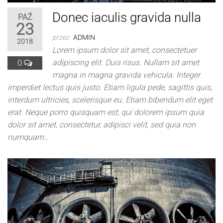
Donec iaculis gravida nulla
PAŹ
23
przez
ADMIN
2018
Lorem ipsum dolor sit amet, consectetuer
0
adipiscing elit. Duis risus. Nullam sit amet
magna in magna gravida vehicula. Integer
imperdiet lectus quis justo. Etiam ligula pede, sagittis quis,
interdum ultricies, scelerisque eu. Etiam bibendum elit eget
erat. Neque porro quisquam est, qui dolorem ipsum quia
dolor sit amet, consectetur, adipisci velit, sed quia non
numquam…